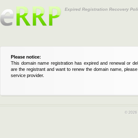
Expired Registration Recovery Pol
Please notice:
Bitte beachten Sie:
This domain name registration has expired and renewal or dele
Diese Domainregistrierung ist abgelaufen und die Verläng
are the registrant and want to renew the domain name, please 
Domain stehen an. Wenn Sie der Registrant sind und di
service provider.
verlängern möchten, kontaktieren Sie bitte Ihren Service-Provid
© 2026