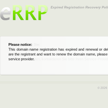
Expired Registration Recovery Pol
Please notice:
Bitte beachten Sie:
This domain name registration has expired and renewal or dele
Diese Domainregistrierung ist abgelaufen und die Verläng
are the registrant and want to renew the domain name, please 
Domain stehen an. Wenn Sie der Registrant sind und di
service provider.
verlängern möchten, kontaktieren Sie bitte Ihren Service-Provid
© 2026